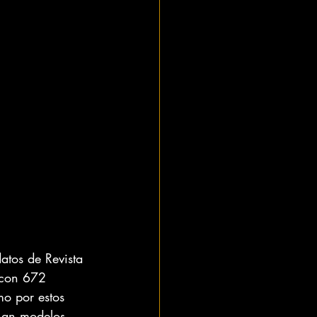
atos de Revista 
 con 672 
o por estos 
inan modelos 