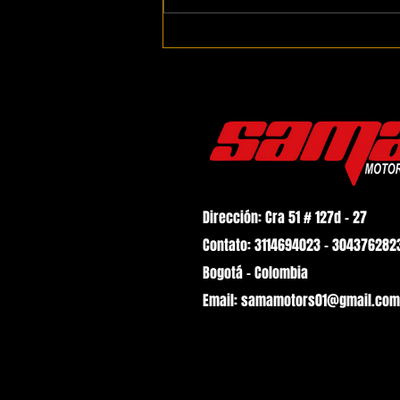
Problemas eléctricos más
comunes en autos modernos y
cómo prevenirlos
Dirección: Cra 51 # 127d - 27
Contato: 3114694023 - 304376282
Bogotá - Colombia
Email:
samamotors01@gmail.com