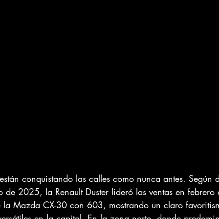
están conquistando las calles como nunca antes. Según d
 de 2025, la Renault Duster lideró las ventas en febrero
 la Mazda CX-30 con 603, mostrando un claro favoritism
 versátiles en la capital. En la zona norte, donde predom