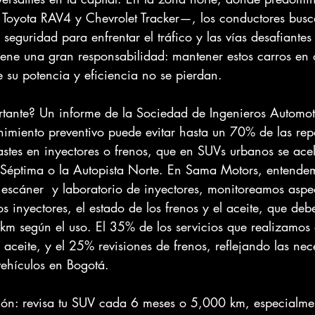
Toyota RAV4 y Chevrolet Tracker—, los conductores busc
 seguridad para enfrentar el tráfico y las vías desafiantes
iene una gran responsabilidad: mantener estos carros en 
 su potencia y eficiencia no se pierdan.
rtante? Un informe de la Sociedad de Ingenieros Automot
imiento preventivo puede evitar hasta un 70% de las rep
stes en inyectores o frenos, que en SUVs urbanos se acel
a Séptima o la Autopista Norte. En Sama Motors, entendem
 escáner  y laboratorio de inyectores, monitoreamos aspe
s inyectores, el estado de los frenos y el aceite, que de
 según el uso. El 35% de los servicios que realizamos 
 aceite, y el 25% revisiones de frenos, reflejando las ne
vehículos en Bogotá.
ón: revisa tu SUV cada 6 meses o 5,000 km, especialmen