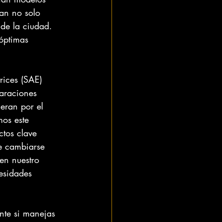
an no solo 
 de la ciudad. 
óptimas 
rices (SAE) 
araciones 
eran por el 
os este 
ctos clave 
be cambiarse 
en nuestro 
cesidades 
te si manejas 