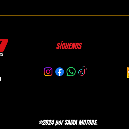
5 señales de que tu carro necesita
¿Qué 
alineación y balanceo
preve
es vi
SÍGUENOS
3
©2024 por SAMA MOTORS.