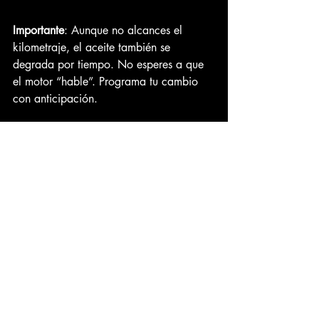
Importante
: Aunque no alcances el 
kilometraje, el aceite también se 
degrada por tiempo. No esperes a que 
el motor “hable”. Programa tu cambio 
con anticipación.
La elección del aceite no es 
un detalle menor
Usar el aceite adecuado según el tipo 
de motor, las condiciones de manejo y 
el kilometraje es esencial para 
garantizar un funcionamiento eficiente y 
seguro del vehículo
. Una buena elección 
puede representar 
ahorro en 
combustible, menor desgaste, menos 