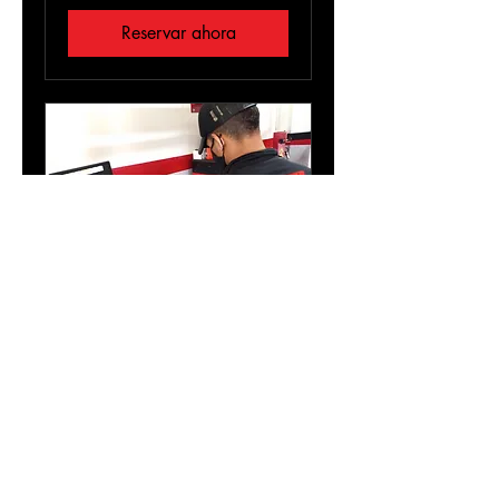
Reservar ahora
Revisión preventiva +
Escaneo
Expertos que cuidan de tu
vehículo
1 h