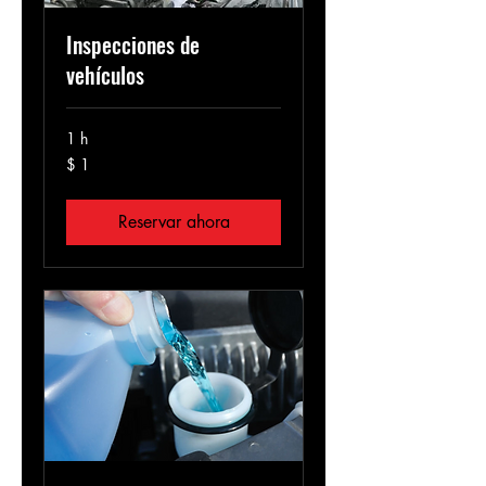
Inspecciones de
vehículos
1 h
1
$ 1
peso
colombiano
Reservar ahora