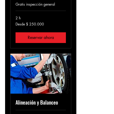
Gratis inspección general
2 h
Desde
Desde $ 250.000
250.000
pesos
colombianos
Reservar ahora
Alineación y Balanceo