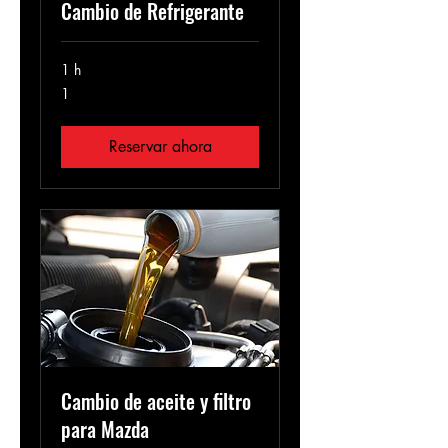
Cambio de Refrigerante
1 h
1
1
Reservar ahora
Cambio de aceite y filtro
para Mazda