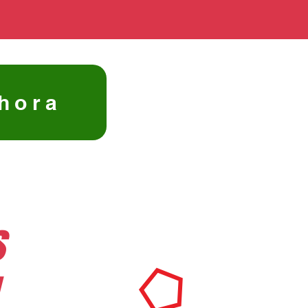
hora
s