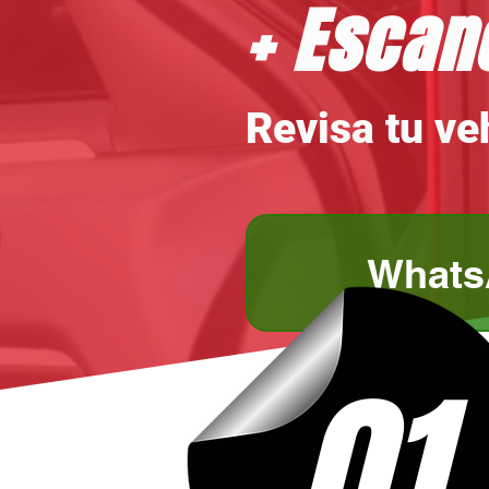
+ Esca
Revisa tu ve
Whats
01