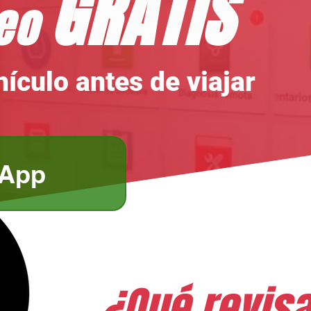
GRATIS
neo
hículo antes de viajar
App
¿Qué revis