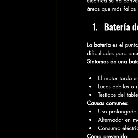
eléctrica se ha conv
áreas que más fallas
Batería d
La 
batería
 es el punt
dificultades para en
Síntomas de una bate
El motor tarda e
Luces débiles o i
Testigos del tab
Causas comunes:
Uso prolongado d
Alternador en ma
Consumo eléctric
Cómo prevenirlo: