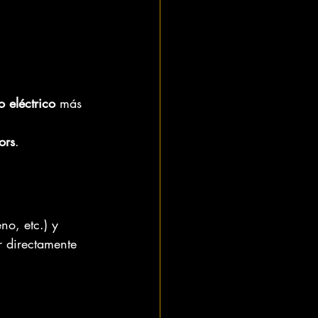
o eléctrico
 más 
ors
.
no, etc.) y 
 directamente 