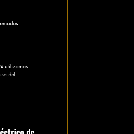
quemados 
rs
 utilizamos 
usa del 