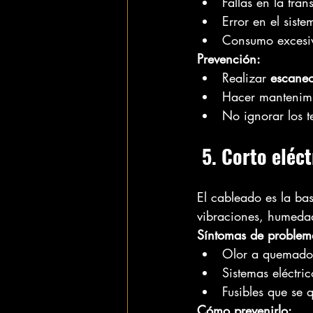
Fallas en la tra
Error en el sist
Consumo excesiv
Prevención:
Realizar 
escaneo
Hacer mantenimie
No ignorar los t
 5. Corto eléc
El cableado es la bas
vibraciones, humeda
Síntomas de problem
Olor a quemado
Sistemas eléctri
Fusibles que se
Cómo prevenirlo: