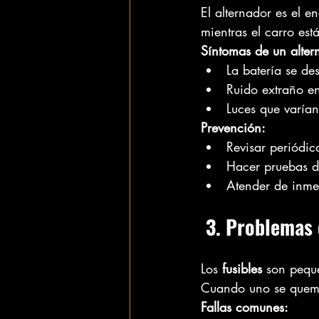
El alternador es el e
mientras el carro est
Síntomas de un alte
La batería se de
Ruido extraño en
Luces que varían
Prevención:
Revisar periódic
Hacer pruebas de
Atender de inmed
 3. Problemas 
Los 
fusibles
 son peque
Cuando uno se quema,
Fallas comunes: