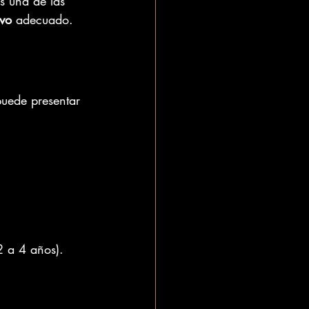
s una de las 
ivo
 adecuado.
puede presentar 
2 a 4 años).