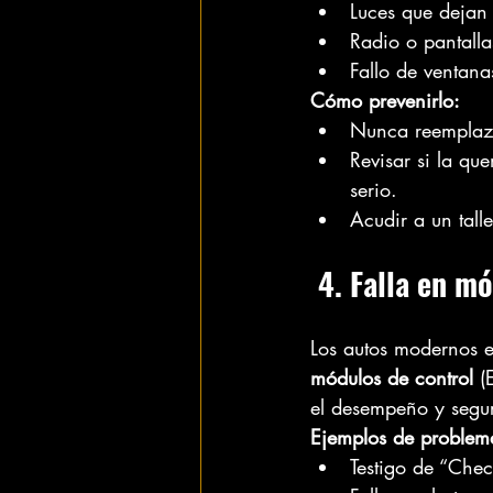
Luces que dejan 
Radio o pantall
Fallo de ventanas
Cómo prevenirlo:
Nunca reemplazar
Revisar si la qu
serio.
Acudir a un tall
 4. Falla en m
Los autos modernos e
módulos de control
 (
el desempeño y segur
Ejemplos de problem
Testigo de “Che