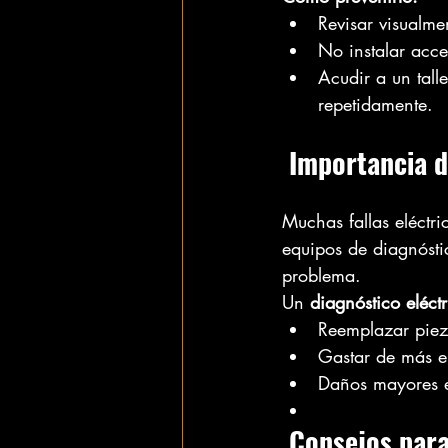
Revisar visualme
No instalar acce
Acudir a un tall
repetidamente.
 Importancia 
Muchas fallas eléctri
equipos de diagnósti
problema.
Un 
diagnóstico eléct
Reemplazar piez
Gastar de más e
Daños mayores e
 Consejos para mantener en buen estado el sistema eléctrico de 