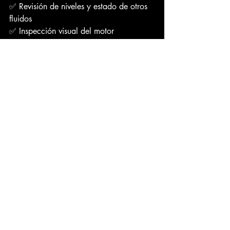
✅ Revisión de niveles y estado de otros 
fluidos 
✅ Inspección visual del motor 
✅ Registro de mantenimiento en nuestra 
base de datos
Trabajamos con 
aceites certificados de 
alta calidad
, y nuestro equipo está 
capacitado para atender vehículos de 
todas las marcas.
Un pequeño descuido puede 
tener grandes consecuencias
En resumen, 
pasarte del cambio de 
aceite puede parecer inofensivo
, pero 
puede ocasionar desde desgaste 
prematuro hasta fallas graves en el 